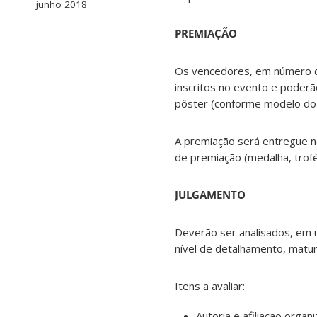
junho 2018
PREMIAÇÃO
Os vencedores, em número de 
inscritos no evento e poderã
pôster (conforme modelo do
A premiação será entregue no
de premiação (medalha, trofé
JULGAMENTO
Deverão ser analisados, em u
nível de detalhamento, matu
Itens a avaliar:
Autoria e afiliação orga