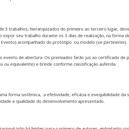
3 trabalhos, hierarquizados do primeiro ao terceiro lugar, dev
o expor seu trabalho durante os 3 dias de realização, na forma d
 Evento) acompanhado do protótipo ou modelo (se pertinente).
 evento de abertura. Os premiados farão jus ao certificado de 
u ou equivalente) e brinde conforme classificação auferida.
ma forma sistêmica, a efetividade, eficácia e exequibilidade da 
ridade e qualidade do desenvolvimento apresentado.
nizacional (não há limites para o número de autores, entretanto c