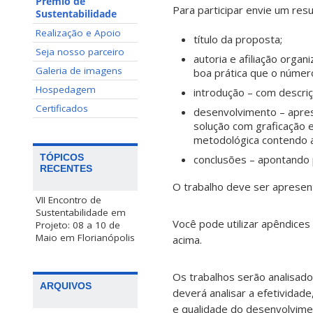
Prêmio de
Para participar envie um res
Sustentabilidade
Realização e Apoio
título da proposta;
Seja nosso parceiro
autoria e afiliação orga
Galeria de imagens
boa prática que o númer
Hospedagem
introdução – com descriç
Certificados
desenvolvimento – apres
solução com graficação e
metodológica contendo a
TÓPICOS
conclusões – apontando p
RECENTES
O trabalho deve ser aprese
VII Encontro de
Sustentabilidade em
Você pode utilizar apêndices
Projeto: 08 a 10 de
Maio em Florianópolis
acima.
Os trabalhos serão analisad
ARQUIVOS
deverá analisar a efetividade
e qualidade do desenvolvime