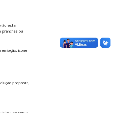
erão estar
e pranchas ou
premiação, ícone
solução proposta,
onsidera-se como