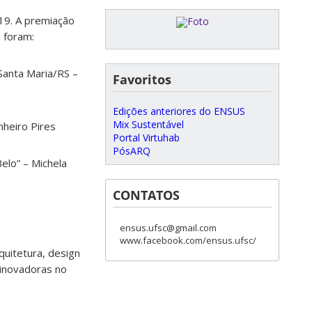
19. A premiação
 foram:
 Santa Maria/RS –
Favoritos
Edições anteriores do ENSUS
Mix Sustentável
inheiro Pires
Portal Virtuhab
PósARQ
Belo” –
Michela
CONTATOS
ensus.ufsc@gmail.com
www.facebook.com/ensus.ufsc/
uitetura, design
 inovadoras no