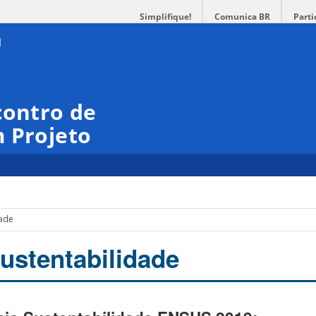
Simplifique!
Comunica BR
Parti
contro de
 Projeto
dade
ustentabilidade