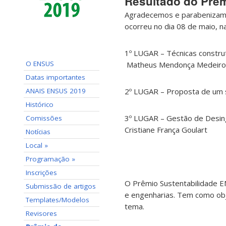
Resultado do Prêm
Agradecemos e parabenizamo
ocorreu no dia 08 de maio, n
1º LUGAR –
Técnicas construt
O ENSUS
Matheus Mendonça Medeiro
Datas importantes
2º LUGAR –
Proposta de um s
ANAIS ENSUS 2019
Histórico
3º LUGAR –
Gestão de Desing
Comissões
Cristiane França Goulart
Notícias
Local »
Programação »
Inscrições
O Prêmio Sustentabilidade E
Submissão de artigos
e engenharias. Tem como obj
Templates/Modelos
tema.
Revisores