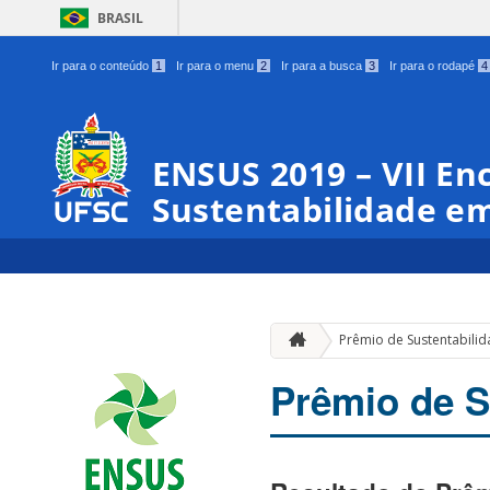
BRASIL
Ir para o conteúdo
1
Ir para o menu
2
Ir para a busca
3
Ir para o rodapé
4
ENSUS 2019 – VII En
Sustentabilidade em
Prêmio de Sustentabili
Prêmio de S