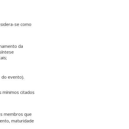
onsidera-se como
ionamento da
síntese
ais;
 do evento).
ns mínimos citados
três membros que
amento, maturidade