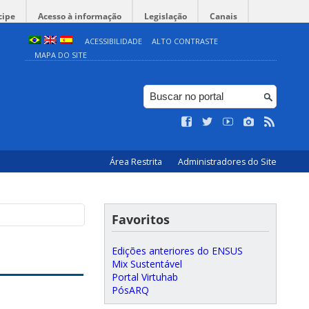
cipe
Acesso à informação
Legislação
Canais
ACESSIBILIDADE
ALTO CONTRASTE
MAPA DO SITE
Área Restrita
Administradores do Site
Favoritos
Edições anteriores do ENSUS
Mix Sustentável
Portal Virtuhab
PósARQ