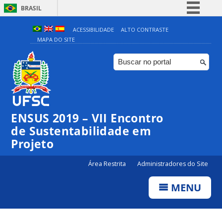
BRASIL
Simplifique!
ACESSIBILIDADE
ALTO CONTRASTE
MAPA DO SITE
Comunica BR
Participe
Acesso à informação
Legislação
Canais
ENSUS 2019 – VII Encontro
de Sustentabilidade em
Projeto
Área Restrita
Administradores do Site
MENU