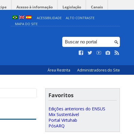
cipe
Acesso à informação
Legislação
Canais
ACESSIBILIDADE
ALTO CONTRASTE
MAPA DO SITE
Área Restrita
Administradores do Site
Favoritos
Edições anteriores do ENSUS
Mix Sustentável
Portal Virtuhab
PósARQ