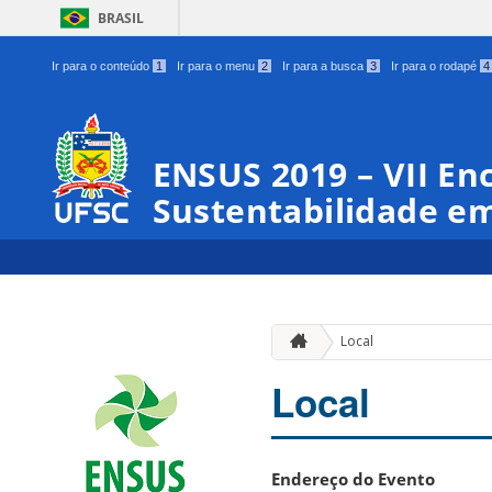
BRASIL
Ir para o conteúdo
1
Ir para o menu
2
Ir para a busca
3
Ir para o rodapé
4
ENSUS 2019 – VII En
Sustentabilidade em
Local
Local
Endereço do Evento