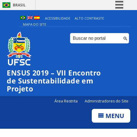
BRASIL
Simplifique!
ACESSIBILIDADE
ALTO CONTRASTE
MAPA DO SITE
Comunica BR
Participe
Acesso à informação
Legislação
Canais
ENSUS 2019 – VII Encontro
de Sustentabilidade em
Projeto
Área Restrita
Administradores do Site
MENU