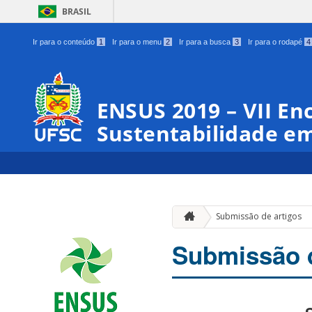
BRASIL
Ir para o conteúdo
1
Ir para o menu
2
Ir para a busca
3
Ir para o rodapé
4
ENSUS 2019 – VII En
Sustentabilidade em
Submissão de artigos
Submissão d