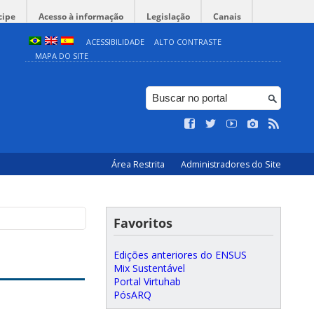
cipe
Acesso à informação
Legislação
Canais
ACESSIBILIDADE
ALTO CONTRASTE
MAPA DO SITE
Área Restrita
Administradores do Site
Favoritos
Edições anteriores do ENSUS
Mix Sustentável
Portal Virtuhab
PósARQ