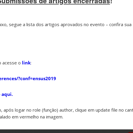
Submissões de artigos encerradas
!
ixo, segue a lista dos artigos aprovados no evento – confira su
go acesse o
link
:
ferences/?conf=ensus2019
 aqui.
, após logar no role (função) author, clique em update file no can
inalado em vermelho na imagem.