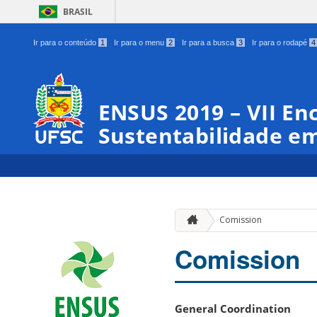
BRASIL
Ir para o conteúdo
1
Ir para o menu
2
Ir para a busca
3
Ir para o rodapé
4
ENSUS 2019 – VII En
Sustentabilidade em
Comission
Comission
General Coordination