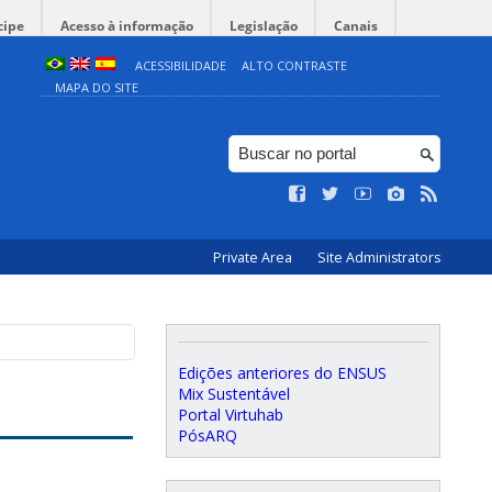
cipe
Acesso à informação
Legislação
Canais
ACESSIBILIDADE
ALTO CONTRASTE
MAPA DO SITE
Private Area
Site Administrators
Edições anteriores do ENSUS
Mix Sustentável
Portal Virtuhab
PósARQ