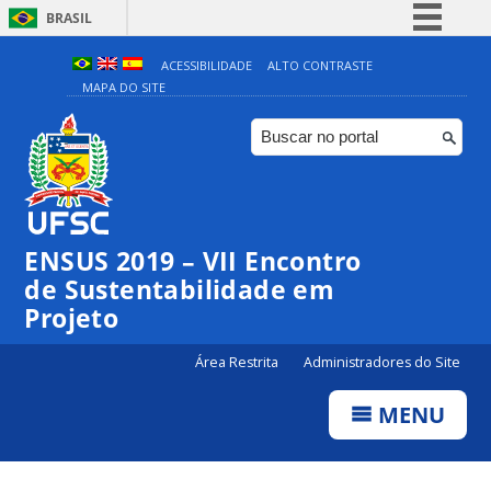
BRASIL
Simplifique!
ACESSIBILIDADE
ALTO CONTRASTE
MAPA DO SITE
Comunica BR
Participe
Acesso à informação
Legislação
Canais
ENSUS 2019 – VII Encontro
de Sustentabilidade em
Projeto
Área Restrita
Administradores do Site
MENU