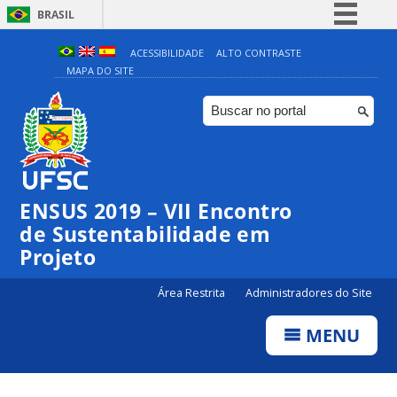
BRASIL
Simplifique!
ACESSIBILIDADE
ALTO CONTRASTE
MAPA DO SITE
Comunica BR
Participe
Acesso à informação
Legislação
Canais
ENSUS 2019 – VII Encontro
de Sustentabilidade em
Projeto
Área Restrita
Administradores do Site
MENU