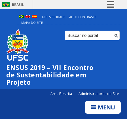
BRASIL
Simplifique!
ACESSIBILIDADE
ALTO CONTRASTE
MAPA DO SITE
Comunica BR
Participe
Acesso à informação
Legislação
Canais
ENSUS 2019 – VII Encontro
de Sustentabilidade em
Projeto
Área Restrita
Administradores do Site
MENU